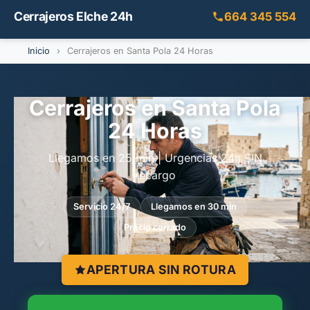
Cerrajeros Elche 24h
664 345 554
Inicio
›
Cerrajeros en Santa Pola 24 Horas
Cerrajeros en Santa Pola
24 Horas
Llegamos en 25 min | Urgencias 24h SIN
recargo
Servicio 24/7
Llegamos en 30 min
Precio cerrado
APERTURA SIN ROTURA