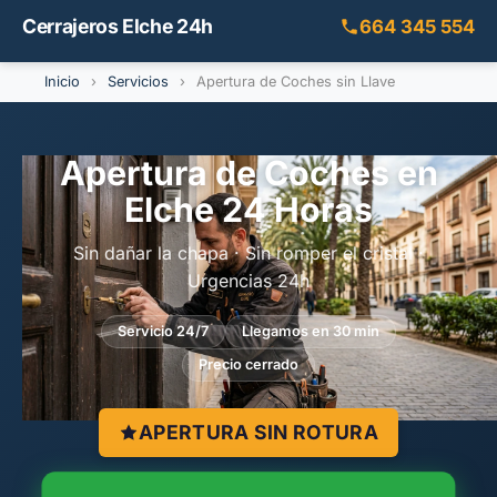
Cerrajeros Elche 24h
664 345 554
Inicio
›
Servicios
›
Apertura de Coches sin Llave
Apertura de Coches en
Elche 24 Horas
Sin dañar la chapa · Sin romper el cristal ·
Urgencias 24h
Servicio 24/7
Llegamos en 30 min
Precio cerrado
APERTURA SIN ROTURA