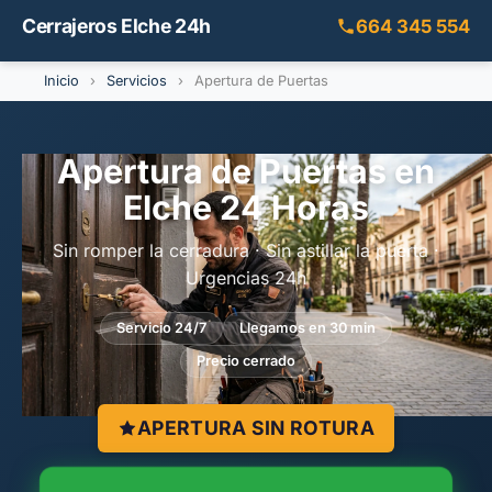
Cerrajeros Elche 24h
664 345 554
Inicio
›
Servicios
›
Apertura de Puertas
Apertura de Puertas en
Elche 24 Horas
Sin romper la cerradura · Sin astillar la puerta ·
Urgencias 24h
Servicio 24/7
Llegamos en 30 min
Precio cerrado
APERTURA SIN ROTURA